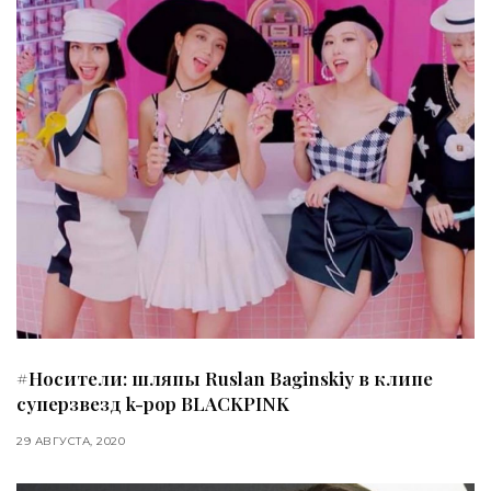
#Носители: шляпы Ruslan Baginskiy в клипе
суперзвезд k-pop BLACKPINK
29 АВГУСТА, 2020