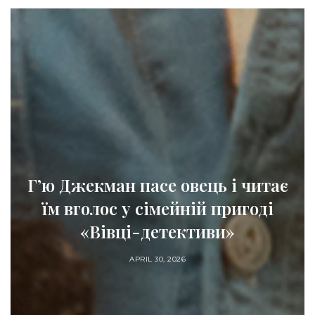
кман пасе овець і читає
Весняне он
лос у сімейній пригоді
б’юті-р
Вівці-детективи»
APRIL 30, 2026