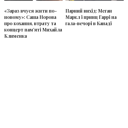
«Зараз вчуся жити по-
Парний вихід: Меган
новому»: Саша Норова
Маркл і принц Гаррі на
про кохання, втрату та
гала-вечорі в Канаді
концерт пам’яті Михайла
Клименка