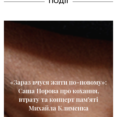
ПОДІЇ
о-новому»:
Парний вихід: Меган 
кохання,
принц Гаррі на гала-в
 пам’яті
Канаді
енка
AUGUST 8, 2026