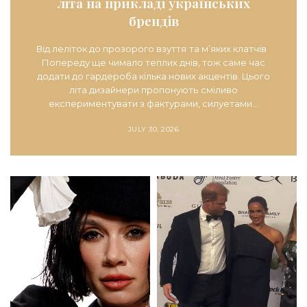
літа на прикладі українських
брендів
Від леліток до прозорого взуття та м’яких клатчів
Попереду ще чимало теплих днів, тож саме час
додати до гардероба кілька нових акцентів. Цього
літа дизайнери пропонують сміливо
експериментувати з фактурами, силуетами…
JULY 30, 2026