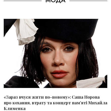
МОДА
»: Саша Норова
Парний вихід: Меган Маркл і 
рт пам’яті Михайла
гала-вечорі в Канаді