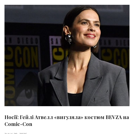
Носії: Гейлі Атвелл «вигуляла» костюм BEVZA на
Comic-Con