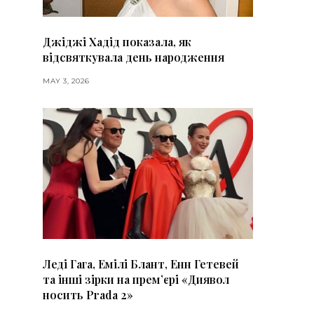
Джіджі Хадід показала, як
відсвяткувала день народження
MAY 3, 2026
Леді Гага, Емілі Блант, Енн Гетевей
та інші зірки на премʼєрі «Диявол
носить Prada 2»