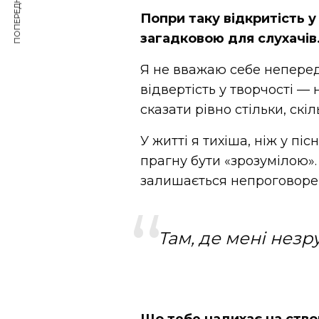
ПОПЕРЕДНЯ СТАТТЯ
Попри таку відкритість у
загадковою для слухачів.
Я не вважаю себе непере
відвертість у творчості — 
сказати рівно стільки, ск
У житті я тихіша, ніж у пі
прагну бути «зрозумілою»
залишається непроговоре
Там, де мені незр
Що тебе надихає на ство