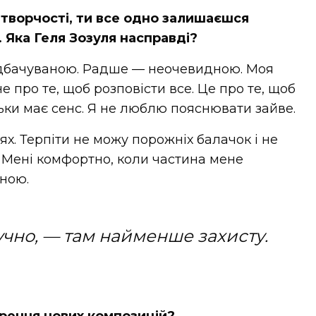
 творчості, ти все одно залишаєшся
 Яка Геля Зозуля насправді?
дбачуваною. Радше — неочевидною. Моя
не про те, щоб розповісти все. Це про те, щоб
ільки має сенс. Я не люблю пояснювати зайве.
снях. Терпіти не можу порожніх балачок і не
. Мені комфортно, коли частина мене
ною.
учно, — там найменше захисту.
рення нових композицій?