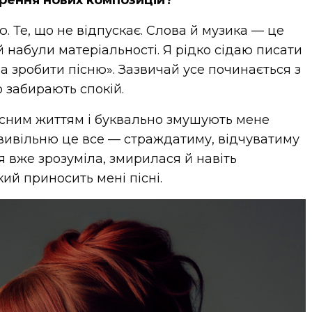
ю. Те, що не відпускає. Слова й музика — це
й набули матеріальності. Я рідко сідаю писати
а зробити пісню». Зазвичай усе починається з
о забирають спокій.
сним життям і буквально змушують мене
 вивільню це все — страждатиму, відчуватиму
я вже зрозуміла, змирилася й навіть
ий приносить мені пісні.