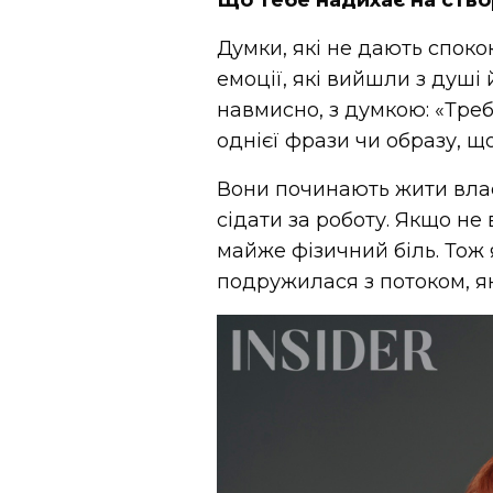
Думки, які не дають споко
емоції, які вийшли з душі 
навмисно, з думкою: «Треб
однієї фрази чи образу, щ
Вони починають жити вла
сідати за роботу. Якщо не
майже фізичний біль. Тож 
подружилася з потоком, як