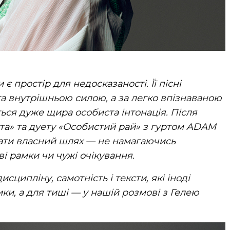
є простір для недосказаності. Її пісні
та внутрішньою силою, а за легко впізнаваною
ься дуже щира особиста інтонація. Після
Рута» та дуету «Особистий рай» з гуртом ADAM
ати власний шлях — не намагаючись
і рамки чи чужі очікування.
исципліну, самотність і тексти, які іноді
и, а для тиші — у нашій розмові з Гелею