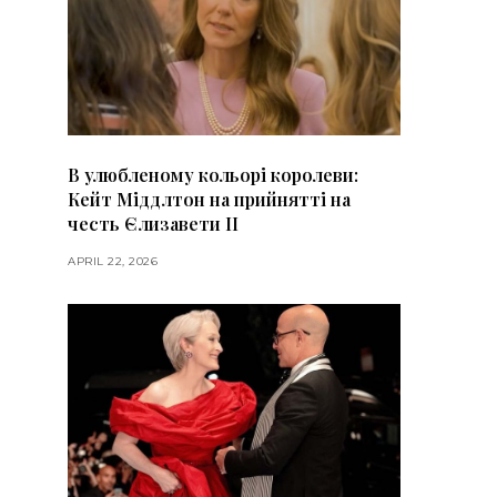
В улюбленому кольорі королеви:
Кейт Міддлтон на прийнятті на
честь Єлизавети II
APRIL 22, 2026