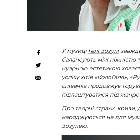
У музиці
Гелі Зозулі
завжди 
балансують між ніжністю 
нуарною естетикою ховаєт
успіху хітів «КоляГаля», «
співачка продовжує торув
підлаштуватися під жанров
Про творчі страхи, кризи, д
народжуються не для музик
Зозулею.