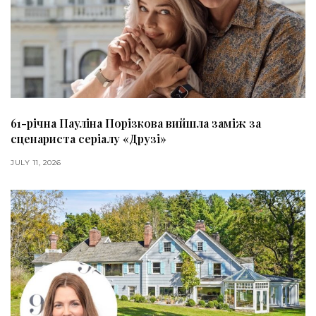
61-річна Пауліна Порізкова вийшла заміж за
сценариста серіалу «Друзі»
JULY 11, 2026