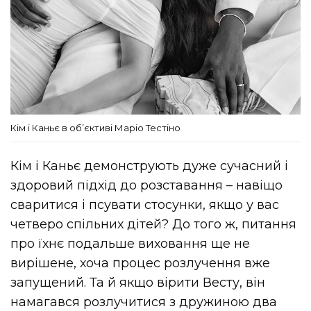
Кім і Каньє в об’єктиві Маріо Тестіно
Кім і Каньє демонструють дуже сучасний і
здоровий підхід до розставання – навіщо
сваритися і псувати стосунки, якщо у вас
четверо спільних дітей? До того ж, питання
про їхнє подальше виховання ще не
вирішене, хоча процес розлучення вже
запущений. Та й якщо вірити Весту, він
намагався розлучитися з дружиною два