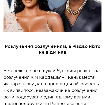
Розлучення розлученням, а Різдво ніхто
не відміняв
У мережі ще не вщухли бурхливі реакції на
розлучення Кім Кардашьян і Каньє Веста,
як пара знову дала привід для обговорень.
Як виявилося, незважаючи на розлучення,
вони подарували один одному вельми
щедрі подарунки на Різдво, яке вони