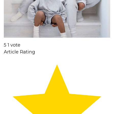
5
1
vote
Article Rating