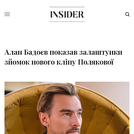
Алан Бадоєв показав залаштунки
зйомок нового кліпу Полякової