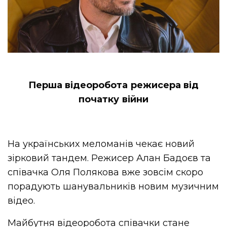
Перша відеоробота режисера від
початку війни
На українських меломанів чекає новий
зірковий тандем. Режисер Алан Бадоєв та
співачка Оля Полякова вже зовсім скоро
порадують шанувальників новим музичним
відео.
Майбутня відеоробота співачки стане