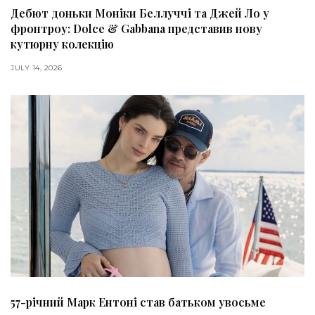
Дебют доньки Моніки Беллуччі та Джей Ло у
фронтроу: Dolce & Gabbana представив нову
кутюрну колекцію
JULY 14, 2026
57-річний Марк Ентоні став батьком увосьме