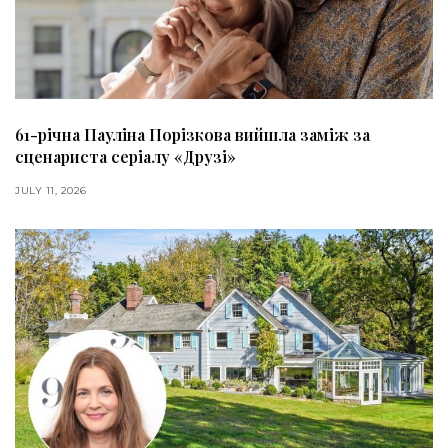
61-річна Пауліна Порізкова вийшла заміж за
сценариста серіалу «Друзі»
JULY 11, 2026