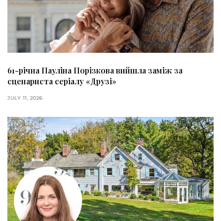
61-річна Пауліна Порізкова вийшла заміж за
сценариста серіалу «Друзі»
JULY 11, 2026