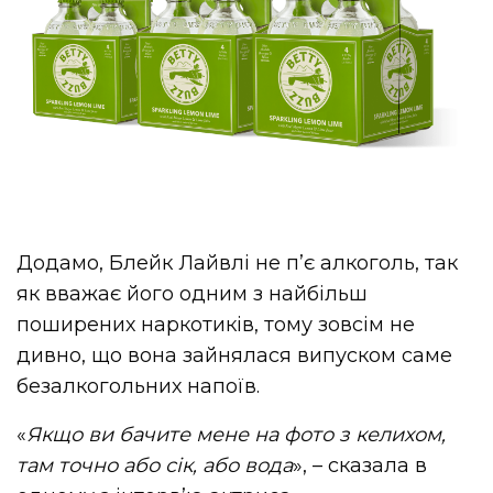
Додамо, Блейк Лайвлі не п’є алкоголь, так
як вважає його одним з найбільш
поширених наркотиків, тому зовсім не
дивно, що вона зайнялася випуском саме
безалкогольних напоїв.
«
Якщо
ви
бачите
мене
на
фото
з
келихом
,
там
точно
або
сік
,
або
вода
», – сказала в