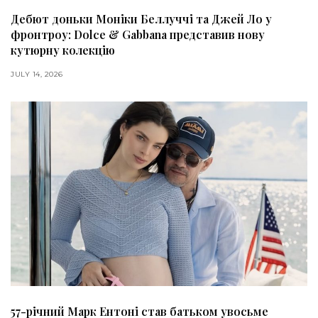
Дебют доньки Моніки Беллуччі та Джей Ло у
фронтроу: Dolce & Gabbana представив нову
кутюрну колекцію
JULY 14, 2026
57-річний Марк Ентоні став батьком увосьме