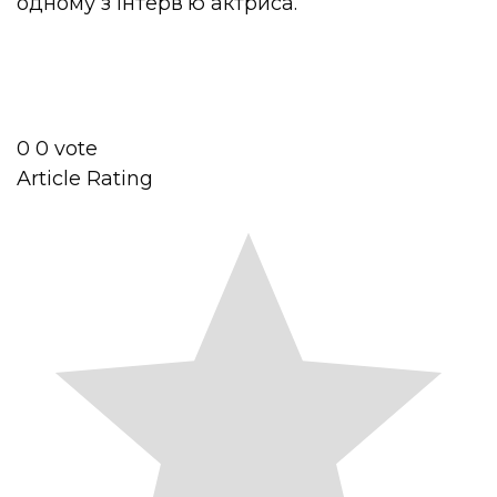
одному з інтерв’ю актриса.
0
0
vote
Article Rating