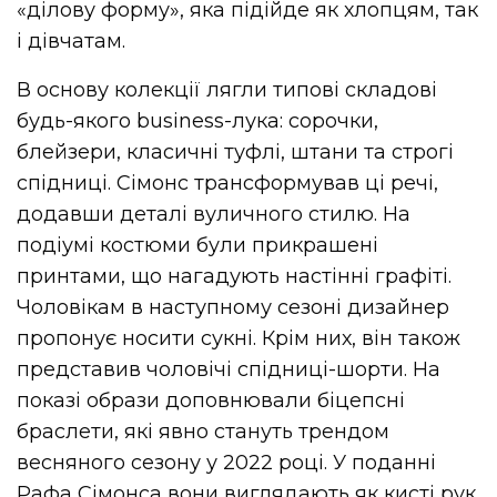
«ділову форму», яка підійде як хлопцям, так
і дівчатам.
В основу колекції лягли типові складові
будь-якого business-лука: сорочки,
блейзери, класичні туфлі, штани та строгі
спідниці. Сімонс трансформував ці речі,
додавши деталі вуличного стилю. На
подіумі костюми були прикрашені
принтами, що нагадують настінні графіті.
Чоловікам в наступному сезоні дизайнер
пропонує носити сукні. Крім них, він також
представив чоловічі спідниці-шорти. На
показі образи доповнювали біцепсні
браслети, які явно стануть трендом
весняного сезону у 2022 році. У поданні
Рафа Сімонса вони виглядають як кисті рук