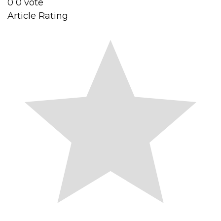
0
0
vote
Article Rating