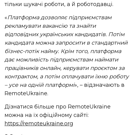
тільки шукачі роботи, а й роботодавці.
«
Платформа
дозволяє
підприємствам
рекламувати
вакансію
та
знайти
відповідних
українських
кандидатів
.
Потім
кандидата
можна
запросити
в
стандартний
бізнес-потік
найму
.
Крім
того
,
платформа
дає
можливість
підприємствам
наймати
працівників
онлайн
,
керувати
проєктом
за
контрактом
,
а
потім
оплачувати
їхню роботу
–
усе
на
одній
платформі
», – відзначають в
RemoteUkraine.
Дізнатися більше про RemoteUkraine
можна на їх офіційному сайті:
https://remoteukraine.org