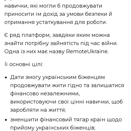
навички
,
які
могли
б
продовжувати
приносити
їм
дохід
за
умови
безпеки
й
отримання
устаткування
для
роботи
.
Є ряд платформ, завдяки яким можна
знайти потрібну зайнятість під час війни.
Одна із них має назву RemoteUkraine.
Її основні цілі:
Дати
змогу
українським
біженцям
продовжувати
жити
гідно
та
залишатися
фінансово
незалежними
,
використовуючи
свої
цінні
навички
,
щоб
заробляти
на
життя
;
зменшити
фінансовий
тягар
країн
щодо
прийому
українських
біженців;