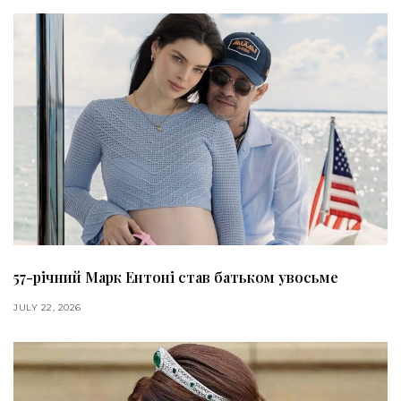
57-річний Марк Ентоні став батьком увосьме
JULY 22, 2026