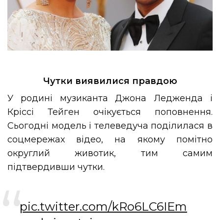
Чутки виявилися правдою
У родині музиканта Джона Ледженда і
Кріссі Тейген очікується поповнення.
Сьогодні модель і телеведуча поділилася в
соцмережах відео, на якому помітно
округлий животик, тим самим
підтвердивши чутки.
pic.twitter.com/kRo6LC6IEm