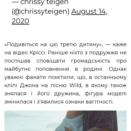
— chrissy teigen
(@chrissyteigen)
August 14,
2020
«Подивіться на цю третю дитину», — каже
на відео Кріссі. Раніше ніхто з подружжя не
поспішав сповіщати громадськість про
майбутнє поповнення в родині. Однак
уважні фанати помітили, що, в останньому
кліпі Джона на пісню Wild, в якому також
знялася і його дружина, фігура моделі
змінилася і з’явилися ознаки вагітності.