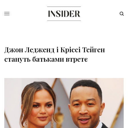
Джон Ледженд і Кріссі Тейген
стануть батьками втретє