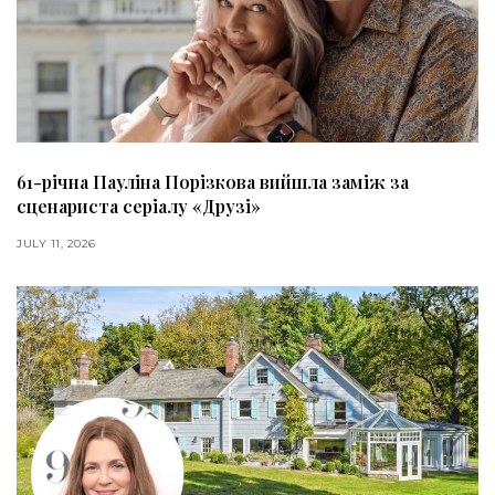
61-річна Пауліна Порізкова вийшла заміж за
сценариста серіалу «Друзі»
JULY 11, 2026