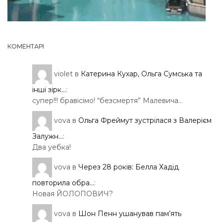
КОМЕНТАРІ
violet
в
Катерина Кухар, Ольга Сумська та
інші зірк...
:
супер!!! бравісімо! “безсмертя” Малевича…
vova
в
Ольга Фреймут зустрілася з Валерієм
Залужн...
:
Два уебка!
vova
в
Через 28 років: Белла Хадід
повторила обра...
:
Новая ЙОЛОПОВИЧ?
vova
в
Шон Пенн ушанував пам’ять