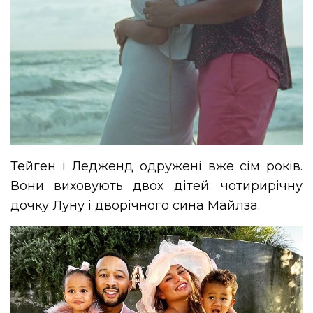
Тейген і Ледженд одружені вже сім років.
Вони виховують двох дітей: чотирирічну
дочку Луну і дворічного сина Майлза.