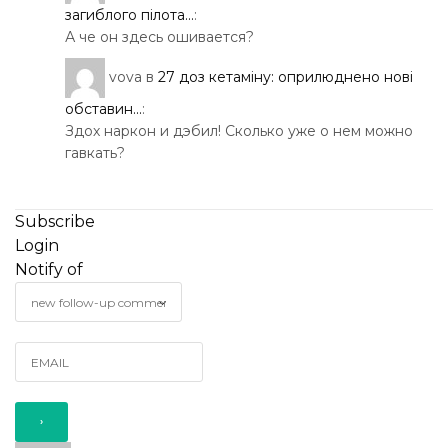
загиблого пілота...
:
А че он здесь ошивается?
vova
в
27 доз кетаміну: оприлюднено нові
обставин...
:
Здох наркон и дэбил! Сколько уже о нем можно
гавкать?
Subscribe
Login
Notify of