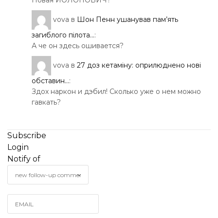
Новая ЙОЛОПОВИЧ?
vova
в
Шон Пенн ушанував пам’ять
загиблого пілота...
:
А че он здесь ошивается?
vova
в
27 доз кетаміну: оприлюднено нові
обставин...
:
Здох наркон и дэбил! Сколько уже о нем можно
гавкать?
Subscribe
Login
Notify of