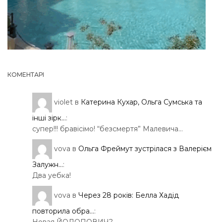
КОМЕНТАРІ
violet
в
Катерина Кухар, Ольга Сумська та
інші зірк...
:
супер!!! бравісімо! “безсмертя” Малевича…
vova
в
Ольга Фреймут зустрілася з Валерієм
Залужн...
:
Два уебка!
vova
в
Через 28 років: Белла Хадід
повторила обра...
: