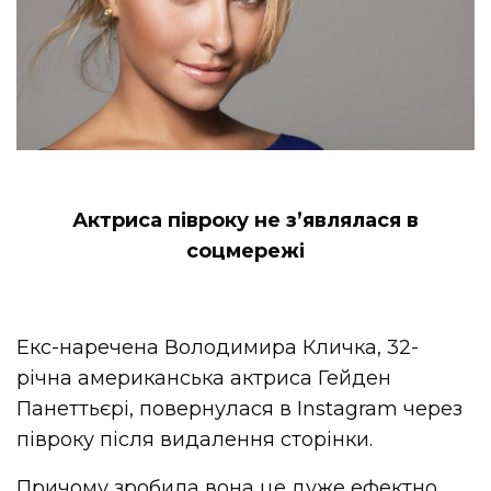
Актриса півроку не з’являлася в
соцмережі
Екс-наречена Володимира Кличка, 32-
річна американська актриса Гейден
Панеттьєрі, повернулася в Instagram через
півроку після видалення сторінки.
Причому зробила вона це дуже ефектно,