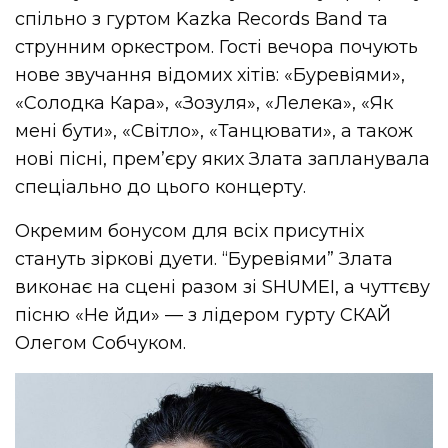
спільно з гуртом Kazka Records Band та
струнним оркестром. Гості вечора почують
нове звучання відомих хітів: «Буревіями»,
«Солодка Кара», «Зозуля», «Лелека», «Як
мені бути», «Світло», «Танцювати», а також
нові пісні, прем’єру яких Злата запланувала
спеціально до цього концерту.
Окремим бонусом для всіх присутніх
стануть зіркові дуети. “Буревіями” Злата
виконає на сцені разом зі SHUMEI, а чуттєву
пісню «Не йди» — з лідером гурту СКАЙ
Олегом Собчуком.