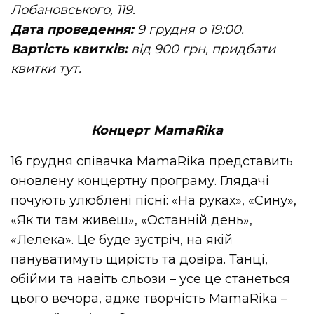
Лобановського, 119.
Дата проведення:
9 грудня о 19:00.
Вартість квитків:
від 900 грн, придбати
квитки
тут
.
Концерт MamaRika
16 грудня співачка MamaRika представить
оновлену концертну програму. Глядачі
почують улюблені пісні: «На руках», «Сину»,
«Як ти там живеш», «Останній день»,
«Лелека». Це буде зустріч, на якій
пануватимуть щирість та довіра. Танці,
обійми та навіть сльози – усе це станеться
цього вечора, адже творчість MamaRika –