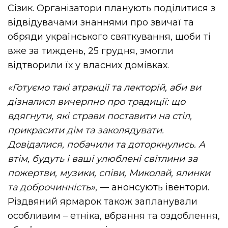
Сізик. Організатори планують поділитися з
відвідувачами знаннями про звичаї та
обряди українського святкування, щоби ті
вже за тиждень, 25 грудня, змогли
відтворили їх у власних домівках.
«Готуємо такі атракції та лекторій, аби ви
дізналися вичерпно про традиції: що
вдягнути, які страви поставити на стіл,
прикрасити дім та заколядувати.
Довідалися, побачили та доторкнулись. А
втім, будуть і ваші улюблені світлини за
пожертви, музики, співи, Миколай, ялинки
та доброчинність»
, — анонсують івентори.
Різдвяний ярмарок також запланували
особливим – етніка, вбрання та оздоблення,