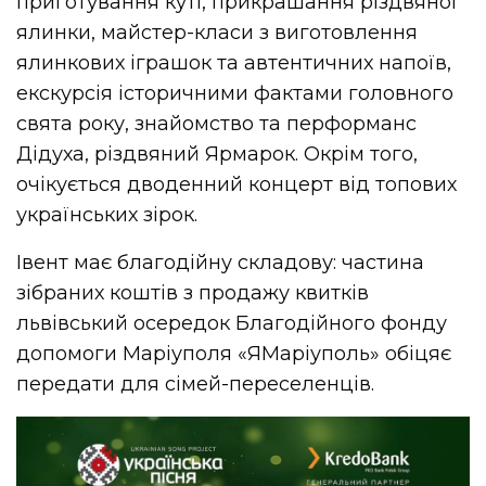
приготування куті, прикрашання різдвяної
ялинки, майстер-класи з виготовлення
ялинкових іграшок та автентичних напоїв,
екскурсія історичними фактами головного
свята року, знайомство та перформанс
Дідуха, різдвяний Ярмарок. Окрім того,
очікується дводенний концерт від топових
українських зірок.
Івент має благодійну складову: частина
зібраних коштів з продажу квитків
львівський осередок Благодійного фонду
допомоги Маріуполя «ЯМаріуполь» обіцяє
передати для сімей-переселенців.