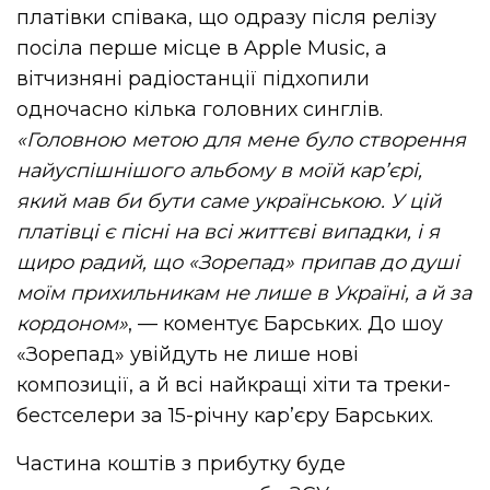
платівки співака, що одразу після релізу
посіла перше місце в Apple Music, а
вітчизняні радіостанції підхопили
одночасно кілька головних синглів.
«Головною метою для мене було створення
найуспішнішого альбому в моїй карʼєрі,
який мав би бути саме українською. У цій
платівці є пісні на всі життєві випадки, і я
щиро радий, що «Зорепад» припав до душі
моїм прихильникам не лише в Україні, а й за
кордоном»
, — коментує Барських. До шоу
«Зорепад» увійдуть не лише нові
композиції, а й всі найкращі хіти та треки-
бестселери за 15-річну карʼєру Барських.
Частина коштів з прибутку буде