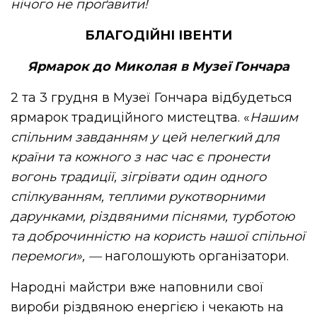
нічого не проґавити!
БЛАГОДІЙНІ ІВЕНТИ
Ярмарок до Миколая в Музеї Гончара
2 та 3 грудня в Музеї Гончара відбудеться
ярмарок традиційного мистецтва. «
Нашим
спільним завданням у цей нелегкий для
країни та кожного з нас час є пронести
вогонь традиції, зігрівати один одного
спілкуванням, теплими рукотворними
дарунками, різдвяними піснями, турботою
та доброчинністю на користь нашої спільної
перемоги», —
наголошують організатори.
Народні майстри вже наповнили свої
вироби різдвяною енергією і чекають на