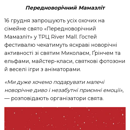
Передноворічний Мамазліт
16 грудня запрошують усіх охочих на
сімейне свято «Передноворічний
Мамазліт» у ТРЦ River Mall. Гостей
фестивалю чекатимуть яскраві новорічні
активності зі святим Миколаєм, Ґрінчем та
ельфами, майстер-класи, святкові фотозони
й веселі ігри з аніматорами.
«Ми дуже хочемо подарувати малечі
новорічне диво і незабутні приємні емоції»
,
— розповідають організатори свята.