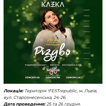
Локація:
Територія !FESTrepublic, м. Львів,
вул. Старознесенська, 24-26.
Дата проведення:
25 та 26 грудня.