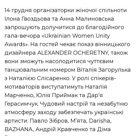
14 грудня організаторки жіночої спільноти
Ілона Гвоздьова та Анна Малиновська
запрошують долучитися до благодійного
гала-вечора «Ukrainian Women Unity
Awards». На гостей чекає показ вінницького
дизайнера ALEXANDER OCHERETNY, також
вони зможуть насолодитися чуттєвим
танцювальним номером Віталія Загорулька
з Наталією Слісаренко. У ролі спікерів-
мотиваторів виступатимуть Наталія
Марченко, Юлія Приймак та Дар’я
Герасимчук. Чудовий настрій та незабутню
атмосферу заходу забезпечать українські
артисти: Павло Зібров, М’ята, Darisha,
BAZHANA, Андрій Кравченко та Діма