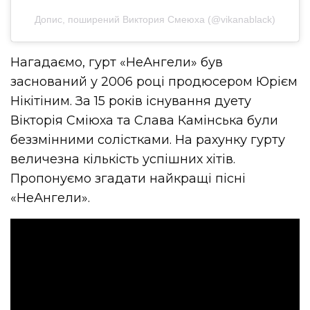
Допис, поширений Виктория Смеюха (@vikanablack)
Нагадаємо, гурт «НеАнгели» був
заснований у 2006 році продюсером Юрієм
Нікітіним. За 15 років існування дуету
Вікторія Сміюха та Слава Камінська були
беззмінними солістками. На рахунку гурту
величезна кількість успішних хітів.
Пропонуємо згадати найкращі пісні
«НеАнгели».