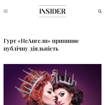
Гурт «НеАнгели» припиняє
публічну діяльність