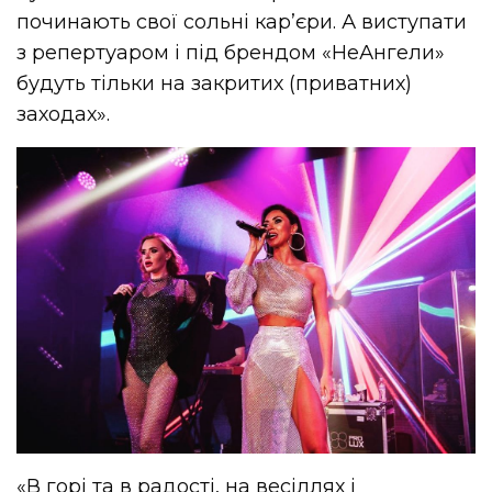
починають свої сольні кар’єри. А виступати
з репертуаром і під брендом «НеАнгели»
будуть тільки на закритих (приватних)
заходах».
«В горі та в радості, на весіллях і