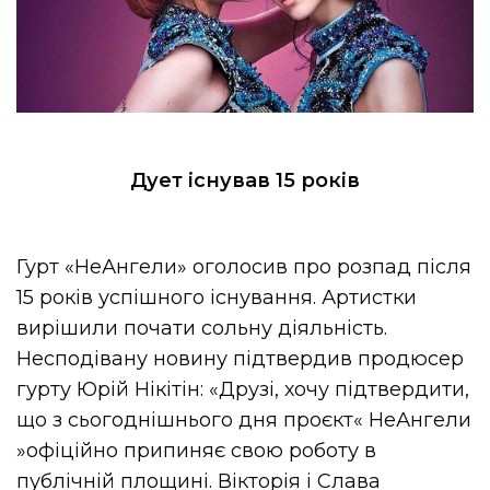
Дует існував 15 років
Гурт «НеАнгели» оголосив про розпад після
15 років успішного існування. Артистки
вирішили почати сольну діяльність.
Несподівану новину підтвердив продюсер
гурту Юрій Нікітін: «Друзі, хочу підтвердити,
що з сьогоднішнього дня проєкт« НеАнгели
»офіційно припиняє свою роботу в
публічній площині. Вікторія і Слава