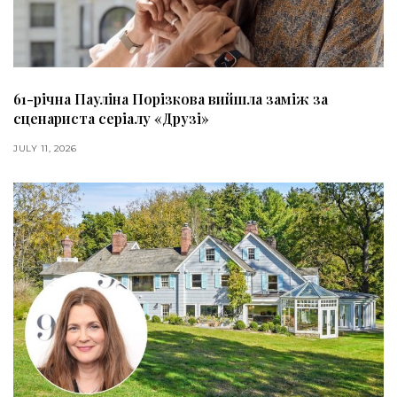
61-річна Пауліна Порізкова вийшла заміж за
сценариста серіалу «Друзі»
JULY 11, 2026