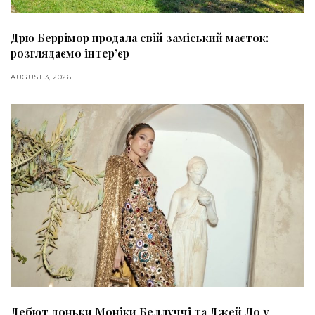
Дрю Беррімор продала свій заміський маєток:
розглядаємо інтер’єр
AUGUST 3, 2026
Дебют доньки Моніки Беллуччі та Джей Ло у