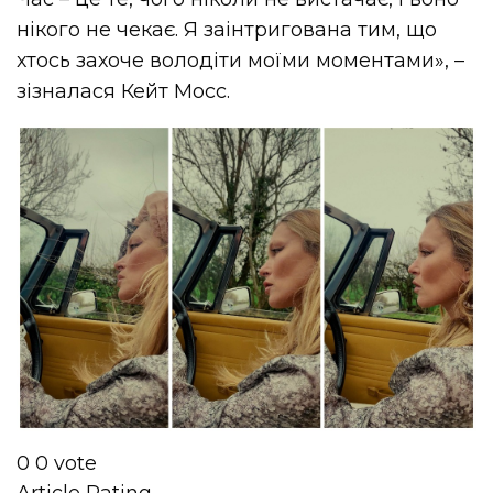
нікого не чекає. Я заінтригована тим, що
хтось захоче володіти моїми моментами», –
зізналася Кейт Мосс.
0
0
vote
Article Rating