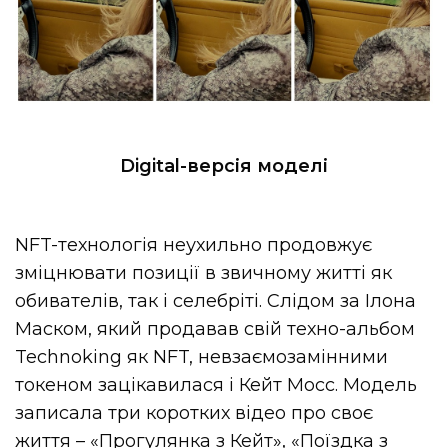
Digital-версія моделі
NFT-технологія неухильно продовжує
зміцнювати позиції в звичному житті як
обивателів, так і селебріті. Слідом за Ілона
Маском, який продавав свій техно-альбом
Technoking як NFT, невзаємозамінними
токеном зацікавилася і Кейт Мосс. Модель
записала три коротких відео про своє
життя – «Прогулянка з Кейт», «Поїздка з