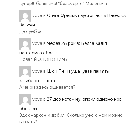
супер!!! бравісімо! “безсмертя” Малевича…
vova
в
Ольга Фреймут зустрілася з Валерієм
Залужн...
:
Два уебка!
vova
в
Через 28 років: Белла Хадід
повторила обра...
:
Новая ЙОЛОПОВИЧ?
vova
в
Шон Пенн ушанував пам’ять
загиблого пілота...
:
А че он здесь ошивается?
vova
в
27 доз кетаміну: оприлюднено нові
обставин...
:
Здох наркон и дэбил! Сколько уже о нем можно
гавкать?