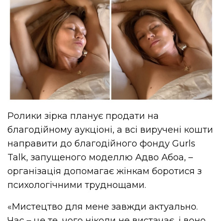
Ролики зірка планує продати на
благодійному аукціоні, а всі виручені кошти
направити до благодійного фонду Gurls
Talk, запущеного моделлю Адво Абоа, –
організація допомагає жінкам боротися з
психологічними труднощами.
«Мистецтво для мене завжди актуально.
Час – це те, чого ніколи не вистачає, і воно