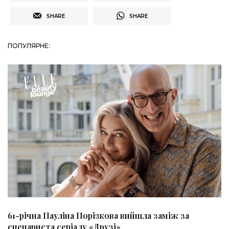
SHARE
SHARE
ПОПУЛЯРНЕ:
61-річна Пауліна Порізкова вийшла заміж за
сценариста серіалу «Друзі»