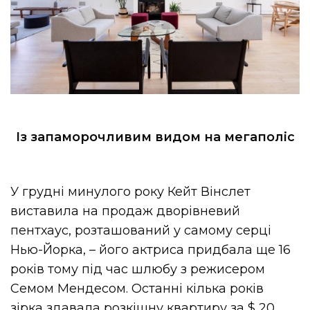
Із запаморочливим видом на мегаполіс
У грудні минулого року Кейт Вінслет
виставила на продаж дворівневий
пентхаус, розташований у самому серці
Нью-Йорка, – його актриса придбала ще 16
років тому під час шлюбу з режисером
Семом Мендесом. Останні кілька років
зірка здавала розкішну квартиру за $ 20