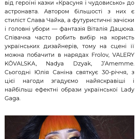
від героїні казки «Красуня і чудовисько» до
астронавта. Автором більшості з них є
стиліст Слава Чайка, а футуристичні зачіски
і головні убори — фантазія Віталія Дацюка.
Співачка часто робить вибір на користь
українських дизайнерів, тому на сцені її
можна побачити в нарядах Frolov, VALERY
KŌVALSKA, Nadya Dzyak, J’Amemme.
Сьогодні Юлія Саніна святкує 30-річчя, з
цієї нагоди згадуємо найяскравіші і
найбільш ефектні образи української Lady
Gaga.