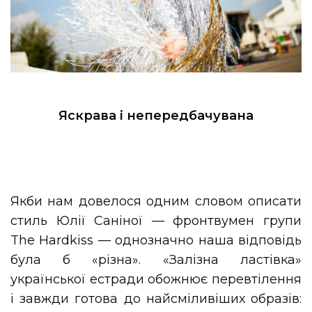
Яскрава і непередбачувана
Якби нам довелося одним словом описати
стиль Юлії Саніної — фронтвумен групи
The Hardkiss — однозначно наша відповідь
була б «різна». «Залізна ластівка»
української естради обожнює перевтілення
і завжди готова до найсміливіших образів: