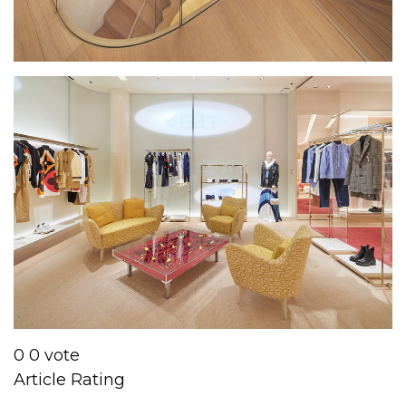
0
0
vote
Article Rating