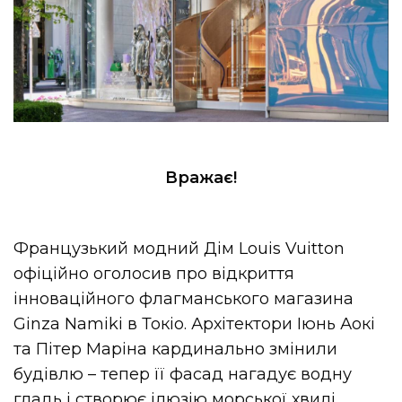
Вражає!
Французький модний Дім Louis Vuitton
офіційно оголосив про відкриття
інноваційного флагманського магазина
Ginza Namiki в Токіо. Архітектори Іюнь Аокі
та Пітер Маріна кардинально змінили
будівлю – тепер її фасад нагадує водну
гладь і створює ілюзію морської хвилі.