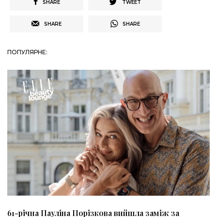
SHARE
TWEET
SHARE
SHARE
ПОПУЛЯРНЕ:
61-річна Пауліна Порізкова вийшла заміж за