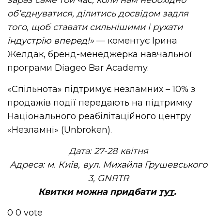
зараз саме той час, коли нам необхідно
обʼєднуватися, ділитись досвідом задля
того, щоб ставати сильнішими і рухати
індустрію вперед!»
— коментує Ірина
Желдак, бренд-менеджерка навчальної
програми Diageo Bar Academy.
«Спільнота» підтримує незламних – 10% з
продажів події передають на підтримку
Національного реабілітаційного центру
«Незламні» (Unbroken).
Дата: 27-28 квітня
Адреса: м. Київ, вул. Михайла Грушевського
3, GNRTR
Квитки можна придбати
тут
.
0
0
vote