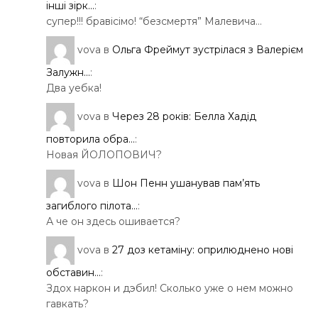
інші зірк...
:
супер!!! бравісімо! “безсмертя” Малевича…
vova
в
Ольга Фреймут зустрілася з Валерієм
Залужн...
:
Два уебка!
vova
в
Через 28 років: Белла Хадід
повторила обра...
:
Новая ЙОЛОПОВИЧ?
vova
в
Шон Пенн ушанував пам’ять
загиблого пілота...
:
А че он здесь ошивается?
vova
в
27 доз кетаміну: оприлюднено нові
обставин...
:
Здох наркон и дэбил! Сколько уже о нем можно
гавкать?