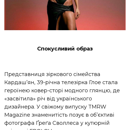
Спокусливий образ
Представниця зіркового сімейства
Кардаш’ян, 39-річна телезірка Глое стала
героїнею ковер-сторі модного глянцю, де
«засвітила» річ від українського
дизайнера. У свіжому випуску TMRW
Magazine знаменитість позує в об’єктиві
фотографа Ґреґа Своллеса у кутюрній