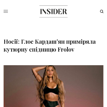
Носії: Глое Кардашʼян приміряла
кутюрну спідницю Frolov