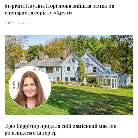
61-річна Пауліна Порізкова вийшла заміж за
сценариста серіалу «Друзі»
JULY 11, 2026
Дрю Беррімор продала свій заміський маєток:
розглядаємо інтер’єр