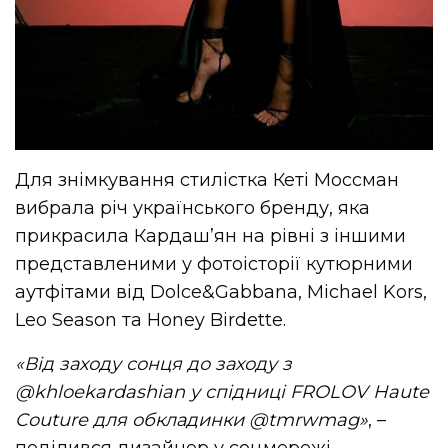
Для знімкування стилістка Кеті Моссман
вибрала річ українського бренду, яка
прикрасила Кардаш’ян на рівні з іншими
представленими у фотоісторії кутюрними
аутфітами від Dolce&Gabbana, Michael Kors,
Leo Season та Honey Birdette.
«Від заходу сонця до заходу з
@khloekardashian у спідниці FROLOV Haute
Couture для обкладинки @tmrwmag»
, –
поділився дизайнер у соцмережі.