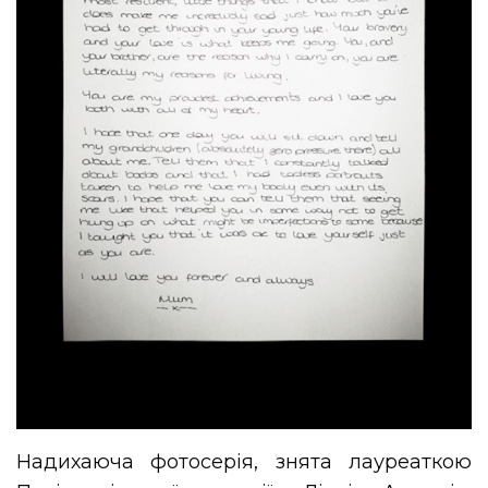
Надихаюча фотосерія, знята лауреаткою