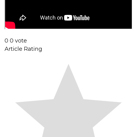
0
0
vote
Article Rating