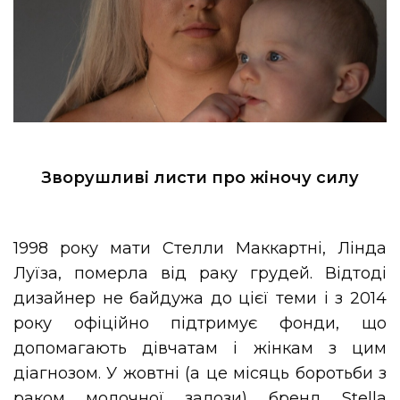
Зворушливі листи про жіночу силу
1998 року мати Стелли Маккартні, Лінда
Луїза, померла від раку грудей. Відтоді
дизайнер не байдужа до цієї теми і з 2014
року офіційно підтримує фонди, що
допомагають дівчатам і жінкам з цим
діагнозом. У жовтні (а це місяць боротьби з
раком молочної залози) бренд Stella