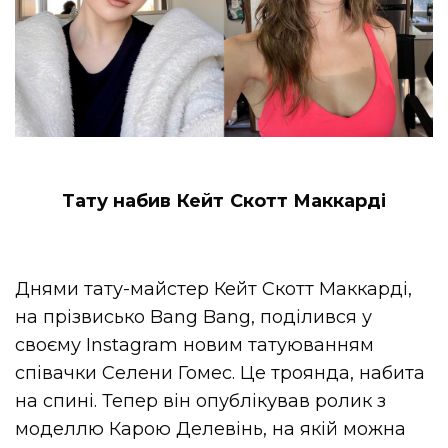
Тату набив Кейт Скотт Маккарді
Днями тату-майстер Кейт Скотт Маккарді,
на прізвисько Bang Bang, поділився у
своєму Instagram новим татуюванням
співачки Селени Гомес. Це троянда, набита
на спині. Тепер він опублікував ролик з
моделлю Карою Делевінь, на якій можна