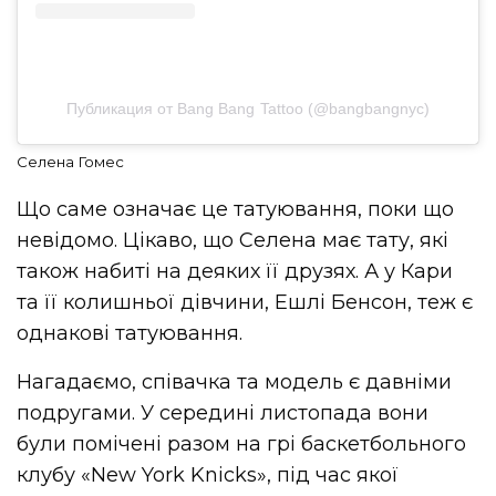
Публикация от Bang Bang Tattoo (@bangbangnyc)
Селена Гомес
Що саме означає це татуювання, поки що
невідомо. Цікаво, що Селена має тату, які
також набиті на деяких її друзях. А у Кари
та її колишньої дівчини, Ешлі Бенсон, теж є
однакові татуювання.
Нагадаємо, співачка та модель є давніми
подругами. У середині листопада вони
були помічені разом на грі баскетбольного
клубу «New York Knicks», під час якої