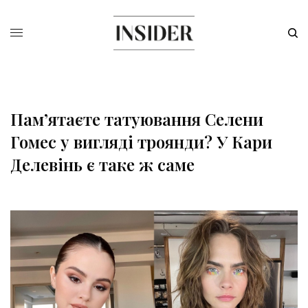
Пам’ятаєте татуювання Селени
Гомес у вигляді троянди? У Кари
Делевінь є таке ж саме