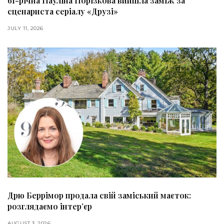
61-річна Пауліна Порізкова вийшла заміж за
сценариста серіалу «Друзі»
JULY 11, 2026
Дрю Беррімор продала свій заміський маєток:
розглядаємо інтер’єр
AUGUST 3, 2026