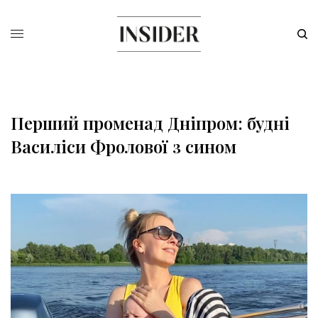
Перший променад Дніпром: будні
Василіси Фролової з сином