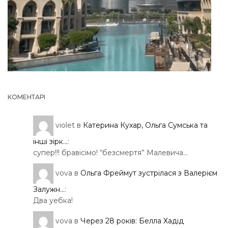
КОМЕНТАРІ
violet
в
Катерина Кухар, Ольга Сумська та
інші зірк...
:
супер!!! бравісімо! “безсмертя” Малевича…
vova
в
Ольга Фреймут зустрілася з Валерієм
Залужн...
:
Два уебка!
vova
в
Через 28 років: Белла Хадід