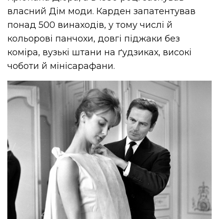
власний Дім моди. Карден запатентував
понад 500 винаходів, у тому числі й
кольорові панчохи, довгі піджаки без
коміра, вузькі штани на ґудзиках, високі
чоботи й мінісарафани.