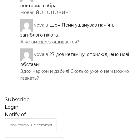
повторила обра...
:
Новая ЙОЛОПОВИЧ?
vova
в
Шон Пенн ушанував пам’ять
загиблого пілота...
:
А че он здесь ошивается?
vova
в
27 доз кетаміну: оприлюднено нові
обставин...
:
Здох наркон и дэбил! Сколько уже о нем можно
гавкать?
Subscribe
Login
Notify of