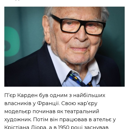
П’єр Карден був одним з найбільших
власників у Франції. Свою кар’єру
модельєр починав як театральний
художник. Потім він працював в ательє у
Крістіана Діора, а в 1950 році заснував