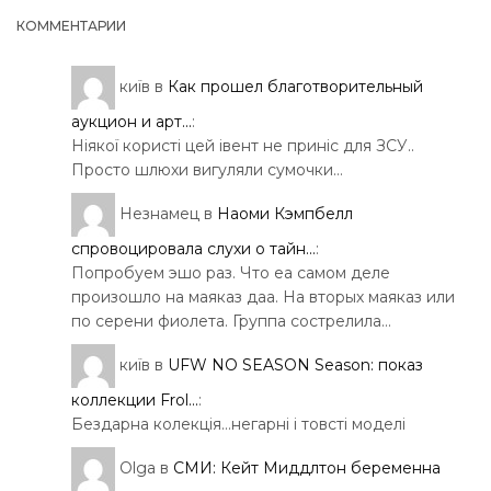
КОММЕНТАРИИ
київ
в
Как прошел благотворительный
аукцион и арт...
:
Ніякої користі цей івент не приніс для ЗСУ..
Просто шлюхи вигуляли сумочки…
Незнамец
в
Наоми Кэмпбелл
спровоцировала слухи о тайн...
:
Попробуем эшо раз. Что еа самом деле
произошло на маяказ даа. На вторых маяказ или
по серени фиолета. Группа сострелила…
київ
в
UFW NO SEASON Season: показ
коллекции Frol...
:
Бездарна колекція…негарні і товсті моделі
Olga
в
СМИ: Кейт Миддлтон беременна