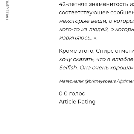
ПРЕДЫДУЩАЯ СТАТЬЯ
42-летняя знаменитость и
соответствующее сообщен
некоторые вещи, о которых
кого-то из людей, о котор
извиняюсь…».
Кроме этого, Спирс отмет
хочу сказать, что я влюб
Selfish. Она очень хороша»
Материалы: @britneyspears / @timen
0
0
голос
Article Rating