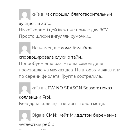
київ
в
Как прошел благотворительный
аукцион и арт...
:
Ніякої користі цей івент не приніс для ЗСУ..
Просто шлюхи вигуляли сумочки…
Незнамец
в
Наоми Кэмпбелл
спровоцировала слухи о тайн...
:
Попробуем эшо раз. Что еа самом деле
произошло на маяказ даа. На вторых маяказ или
по серени фиолета. Группа сострелила…
київ
в
UFW NO SEASON Season: показ
коллекции Frol...
:
Бездарна колекція…негарні і товсті моделі
Olga
в
СМИ: Кейт Миддлтон беременна
четвертым реб...
: