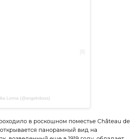
ika Lomia (@angelniksss)
роходило в роскошном поместье Château de
да открывается панорамный вид на
к, возведенный еще в 1919 году, обладает