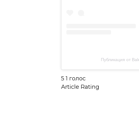
Публикация от Bal
5
1
голос
Article Rating