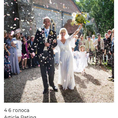
4
6
голоса
Article Rating