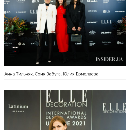
Анна Тильняк, Соня Забуга, Юлия Ермолаева