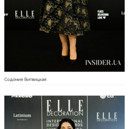
Содомия Витвицкая