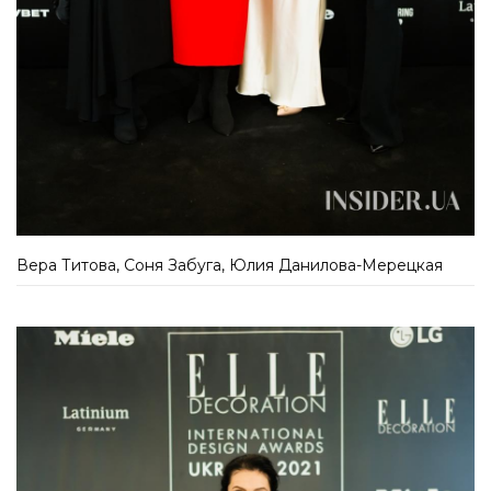
Вера Титова, Соня Забуга, Юлия Данилова-Мерецкая