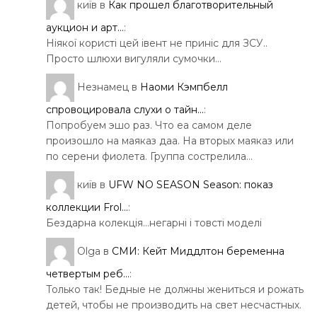
київ
в
Как прошел благотворительный
аукцион и арт...
:
Ніякої користі цей івент не приніс для ЗСУ..
Просто шлюхи вигуляли сумочки…
Незнамец
в
Наоми Кэмпбелл
спровоцировала слухи о тайн...
:
Попробуем эшо раз. Что еа самом деле
произошло на маяказ даа. На вторых маяказ или
по серени фиолета. Группа сострелила…
київ
в
UFW NO SEASON Season: показ
коллекции Frol...
:
Бездарна колекція…негарні і товсті моделі
Olga
в
СМИ: Кейт Миддлтон беременна
четвертым реб...
:
Только так! Бедные не должны жениться и рожать
детей, чтобы не производить на свет несчастных.