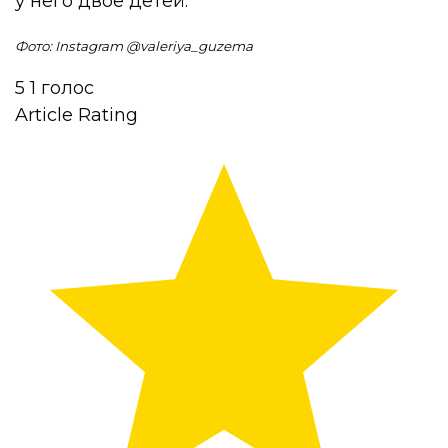
у него двое детей.
Фото: Instagram @valeriya_guzema
5
1
голос
Article Rating