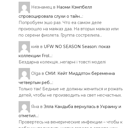
Незнамец
в
Наоми Кэмпбелл
спровоцировала слухи о тайн...
:
Попробуем эшо раз. Что еа самом деле
произошло на маяказ даа. На вторых маяказ или
по серени фиолета. Группа сострелила…
київ
в
UFW NO SEASON Season: показ
коллекции Frol...
:
Бездарна колекція…негарні і товсті моделі
Olga
в
СМИ: Кейт Миддлтон беременна
четвертым реб...
:
Только так! Бедные не должны жениться и рожать
детей, чтобы не производить на свет несчастных.
Яна
в
Элла Кандыба вернулась в Украину и
отметил...
:
Провертесь на венерические инфекции – чтобы к