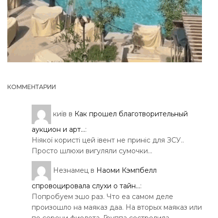
КОММЕНТАРИИ
київ
в
Как прошел благотворительный
аукцион и арт...
:
Ніякої користі цей івент не приніс для ЗСУ..
Просто шлюхи вигуляли сумочки…
Незнамец
в
Наоми Кэмпбелл
спровоцировала слухи о тайн...
:
Попробуем эшо раз. Что еа самом деле
произошло на маяказ даа. На вторых маяказ или
по серени фиолета. Группа сострелила…