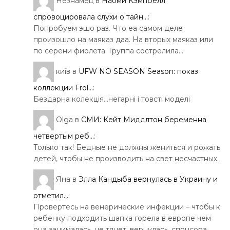
Незнамец
в
Наоми Кэмпбелл
спровоцировала слухи о тайн...
:
Попробуем эшо раз. Что еа самом деле
произошло на маяказ даа. На вторых маяказ или
по серени фиолета. Группа сострелила…
київ
в
UFW NO SEASON Season: показ
коллекции Frol...
:
Бездарна колекція…негарні і товсті моделі
Olga
в
СМИ: Кейт Миддлтон беременна
четвертым реб...
:
Только так! Бедные не должны жениться и рожать
детей, чтобы не производить на свет несчастных.
Яна
в
Элла Кандыба вернулась в Украину и
отметил...
:
Провертесь на венерические инфекции – чтобы к
ребенку подходить шапка горела в европе чем
она занималась, не тянет, вернулась. спонсора…