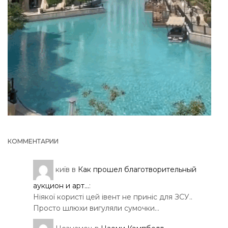
КОММЕНТАРИИ
київ
в
Как прошел благотворительный
аукцион и арт...
:
Ніякої користі цей івент не приніс для ЗСУ..
Просто шлюхи вигуляли сумочки…