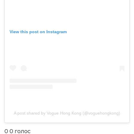
View this post on Instagram
A post shared by Vogue Hong Kong (@voguehongkong)
0
0
голос