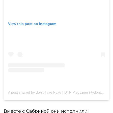
View this post on Instagram
A post shared by don’t Take Fake | DTF Magazine (@donttakefake)
Вместе с Сабриной они исполнили