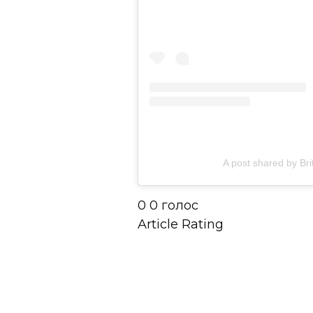
A post shared by Br
0
0
голос
Article Rating