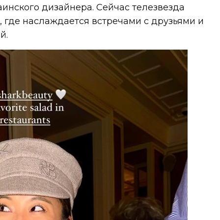
раинского дизайнера. Сейчас телезвезда
 где наслаждается встречами с друзьями и
й.