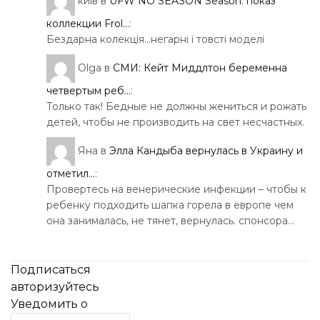
київ
в
UFW NO SEASON Season: показ
коллекции Frol...
:
Бездарна колекція…негарні і товсті моделі
Olga
в
СМИ: Кейт Миддлтон беременна
четвертым реб...
:
Только так! Бедные не должны жениться и рожать
детей, чтобы не производить на свет несчастных.
Яна
в
Элла Кандыба вернулась в Украину и
отметил...
:
Провертесь на венерические инфекции – чтобы к
ребенку подходить шапка горела в европе чем
она занималась, не тянет, вернулась. спонсора…
Подписаться
авторизуйтесь
Уведомить о