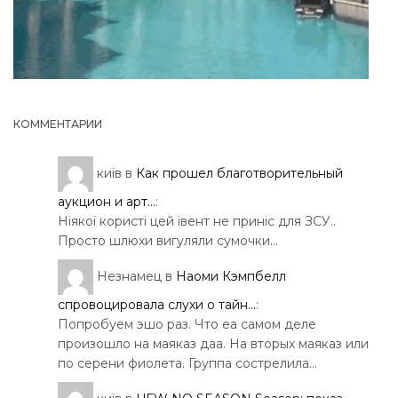
КОММЕНТАРИИ
київ
в
Как прошел благотворительный
аукцион и арт...
:
Ніякої користі цей івент не приніс для ЗСУ..
Просто шлюхи вигуляли сумочки…
Незнамец
в
Наоми Кэмпбелл
спровоцировала слухи о тайн...
:
Попробуем эшо раз. Что еа самом деле
произошло на маяказ даа. На вторых маяказ или
по серени фиолета. Группа сострелила…