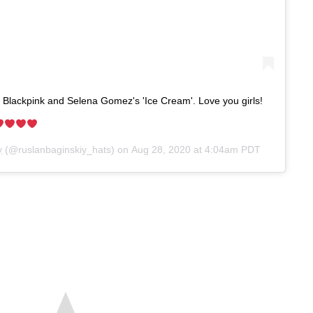
Blackpink and Selena Gomez's 'Ice Cream'. Love you girls!
y
(@ruslanbaginskiy_hats) on
Aug 28, 2020 at 4:04am PDT