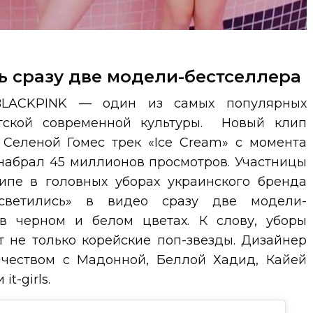
ь сразу две модели-бестселлера
 BLACKPINK — один из самых популярных
тской современной культуры. Новый клип
 Селеной Гомес трек «Ice Cream» с момента
в, набрал 45 миллионов просмотров. Участницы
ипе в головных уборах украинского бренда
асветились» в видео сразу две модели-
 в черном и белом цветах. К слову, уборы
т не только корейские поп-звезды. Дизайнер
ичеством с Мадонной, Беллой Хадид, Кайей
t-girls.