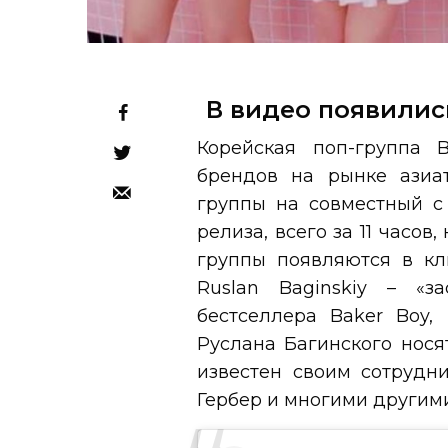
В видео появилис
Корейская поп-группа
брендов на рынке азиа
группы на совместный с
релиза, всего за 11 часо
группы появляются в кл
Ruslan Baginskiy – «з
бестселлера Baker Boy,
Руслана Багинского нося
известен своим сотрудн
Гербер и многими другими i