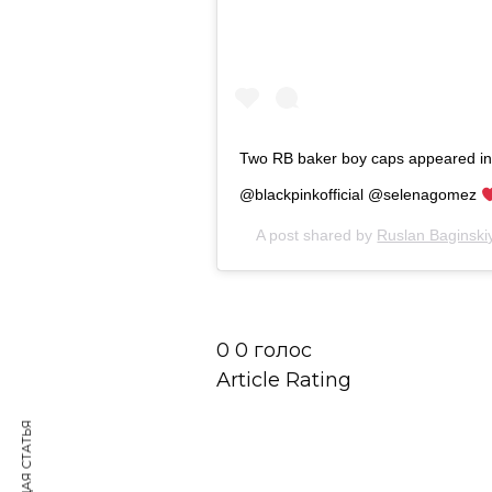
Two RB baker boy caps appeared in 
@blackpinkofficial @selenagomez
A post shared by
Ruslan Baginski
0
0
голос
Article Rating