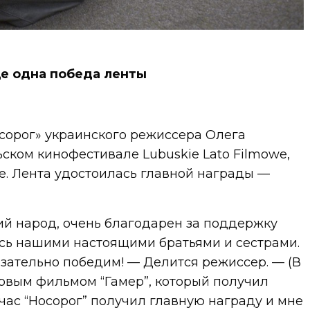
е одна победа ленты
орог» украинского режиссера Олега
ском кинофестивале Lubuskie Lato Filmowe,
е. Лента удостоилась главной награды —
кий народ, очень благодарен за поддержку
ись нашими настоящими братьями и сестрами.
зательно победим! — Делится режиссер. — (В
ервым фильмом “Гамер”, который получил
час “Носорог” получил главную награду и мне