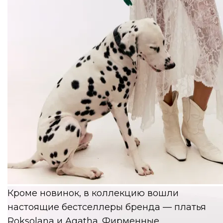
MY x MY
Кроме новинок, в коллекцию вошли
настоящие бестселлеры бренда — платья
Roksolana и Agatha. Фирменные