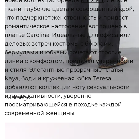
новой коллекции бренда
MY x MY
. Легкие
ткани, глубокие цвета и совершенный крой,
что подчеркнет женственность и придаст
романтическое настроение, воплощено в
платье Carolina. Идеальные для офиса или
деловых встреч костюмы с брюками,
бермудами и юбками сочетают строгие
линии с комфортом, придавая уверенности
и стиля. Элегантные прозрачные платья
Kaya, боди и кружевная юбка Teresa
добавляют коллекции ноту сексуальности
и провокативности, уверенно
Marsego
просматривающейся в походке каждой
современной женщины.