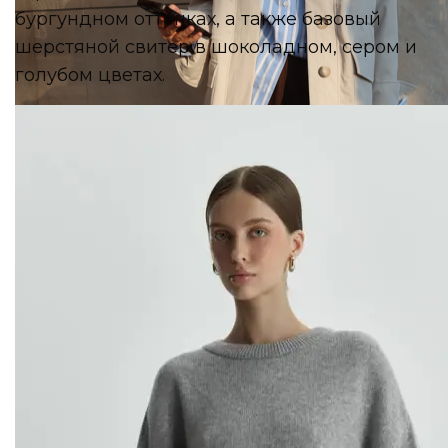
бургундном оттенках, а также базовый
шерстяной свитер в шоколадном, сером и
голубом цветах.