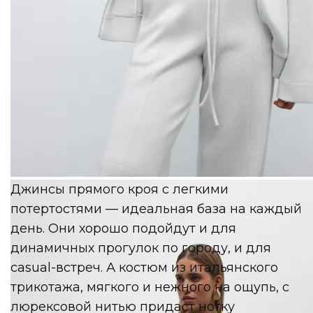
Marsego
Джинсы прямого кроя с легкими
потертостями — идеальная база на каждый
день. Они хорошо подойдут и для
динамичных прогулок по городу, и для
casual-встреч. А костюм из итальянского
трикотажа, мягкого и нежного на ощупь, с
люрексовой нитью придаст нотку