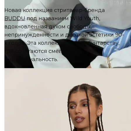
Новая коллекция стритвеар-бренда
BUDDU
под названием Wild Youth,
вдохновленная духом свободы,
непринужденности и дерзкой эстетики 90-
х годов. Эта коллекция — ода бунтарству,
где сочетаются смелость и
индивидуальность.