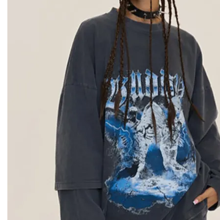
Mócko [моко]