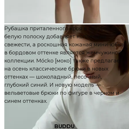
Mócko [моко]
Рубашка приталенного кроя в голубовато-
белую полоску добавляет коллекции
свежести, а роскошная кожаная мини-юбка
в бордовом оттенке является жемчужиной
коллекции. Mócko [моко] также предлагает
на осень классические брюки в новых
оттенках — шоколадный, песочный,
глубокий синий. И новую модель —
вельветовые брюки по фигуре в черном и
синем оттенках.
BUDDU