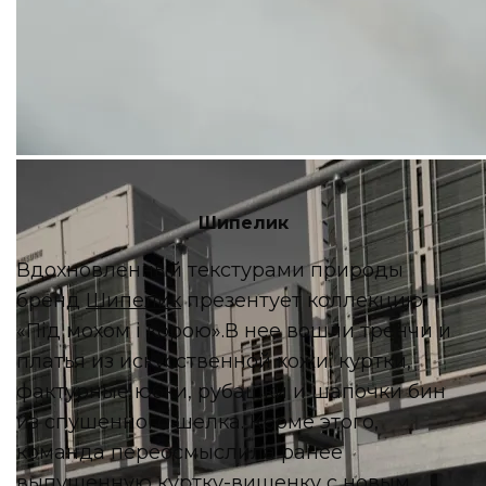
Blast Out Studio
Шипелик
Вдохновленный текстурами природы
бренд
Шипелик
презентует коллекцию
«Під мохом і корою».В нее вошли тренчи и
платья из искусственной кожи, куртки,
фактурные юбки, рубашки и шапочки бин
из спушенного шелка. Кроме этого,
команда переосмыслила ранее
выпущенную куртку-вишенку с новым