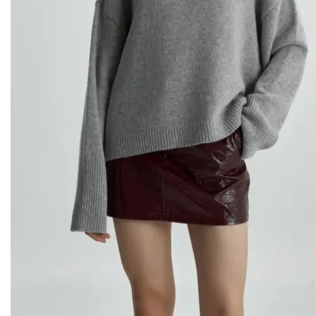
Mócko [моко]