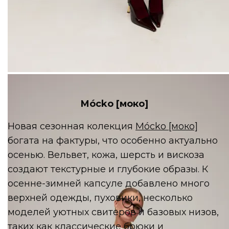
MY x MY
Mócko [моко]
Новая сезонная колекция
Mócko [моко]
богата на фактуры, что особенно актуально
осенью. Вельвет, кожа, шерсть и вискоза
создают текстурные и глубокие образы. К
осенне-зимней капсуле добавлено много
верхней одежды, пуховики, несколько
моделей уютных свитеров и базовых низов,
таких как классические брюки и