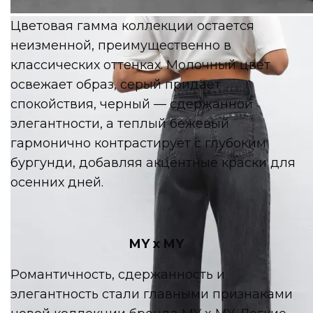
Marsego
Цветовая гамма коллекции остается
неизменной, преимущественно в
классических оттенках. Молочный цвет
освежает образ, серый придает
спокойствия, черный — сдержанной
элегантности, а теплый бежевый
гармонично контрастирует с глубоким
бургунди, добавляя акцентные краски для
осенних дней.
MY x MY
Романтичность, сдержанность и
элегантность стали главными признаками