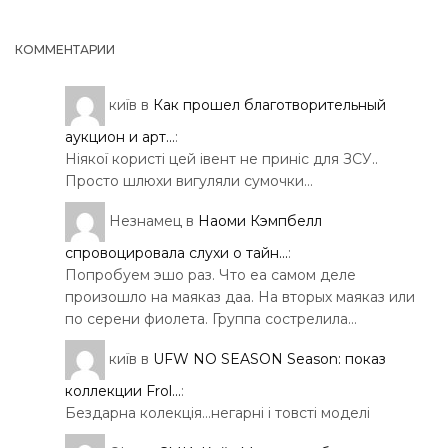
КОММЕНТАРИИ
київ
в
Как прошел благотворительный
аукцион и арт...
:
Ніякої користі цей івент не приніс для ЗСУ..
Просто шлюхи вигуляли сумочки…
Незнамец
в
Наоми Кэмпбелл
спровоцировала слухи о тайн...
:
Попробуем эшо раз. Что еа самом деле
произошло на маяказ даа. На вторых маяказ или
по серени фиолета. Группа сострелила…
київ
в
UFW NO SEASON Season: показ
коллекции Frol...
:
Бездарна колекція…негарні і товсті моделі