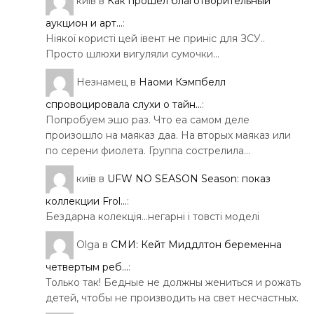
київ
в
Как прошел благотворительный
аукцион и арт...
:
Ніякої користі цей івент не приніс для ЗСУ..
Просто шлюхи вигуляли сумочки…
Незнамец
в
Наоми Кэмпбелл
спровоцировала слухи о тайн...
:
Попробуем эшо раз. Что еа самом деле
произошло на маяказ даа. На вторых маяказ или
по серени фиолета. Группа сострелила…
київ
в
UFW NO SEASON Season: показ
коллекции Frol...
:
Бездарна колекція…негарні і товсті моделі
Olga
в
СМИ: Кейт Миддлтон беременна
четвертым реб...
:
Только так! Бедные не должны жениться и рожать
детей, чтобы не производить на свет несчастных.