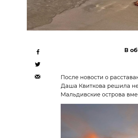
В об
После новости о расстав
Даша Квиткова решила не
Мальдивские острова вме