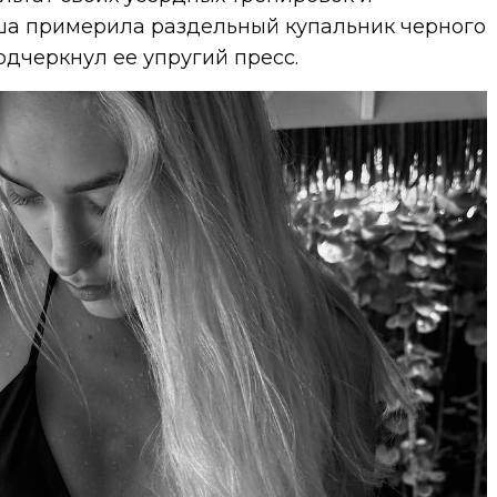
ша примерила раздельный купальник черного
одчеркнул ее упругий пресс.