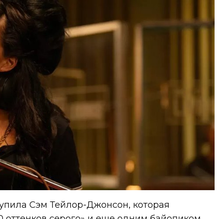
упила Сэм Тейлор-Джонсон, которая
0 оттенков серого» и еще одним байопиком