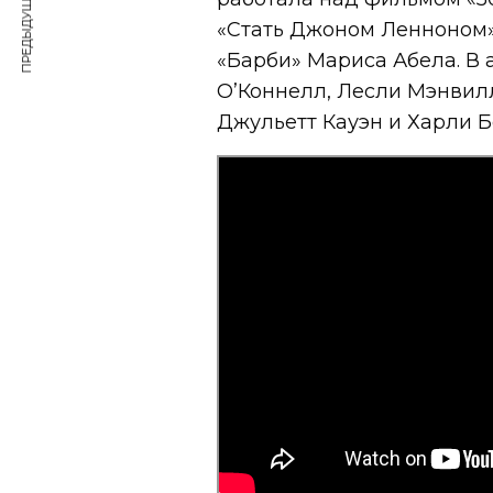
ПРЕДЫДУЩАЯ СТАТЬЯ
«Стать Джоном Ленноном»
«Барби» Мариса Абела. В 
О’Коннелл, Лесли Мэнвилл
Джульетт Кауэн и Харли Б