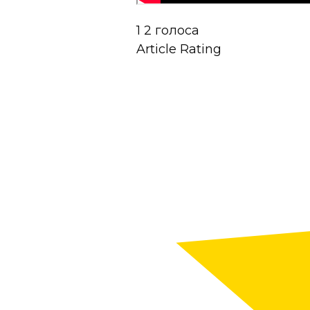
1
2
голоса
Article Rating