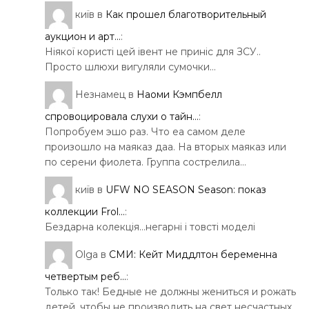
київ
в
Как прошел благотворительный
аукцион и арт...
:
Ніякої користі цей івент не приніс для ЗСУ..
Просто шлюхи вигуляли сумочки…
Незнамец
в
Наоми Кэмпбелл
спровоцировала слухи о тайн...
:
Попробуем эшо раз. Что еа самом деле
произошло на маяказ даа. На вторых маяказ или
по серени фиолета. Группа сострелила…
київ
в
UFW NO SEASON Season: показ
коллекции Frol...
:
Бездарна колекція…негарні і товсті моделі
Olga
в
СМИ: Кейт Миддлтон беременна
четвертым реб...
:
Только так! Бедные не должны жениться и рожать
детей, чтобы не производить на свет несчастных.