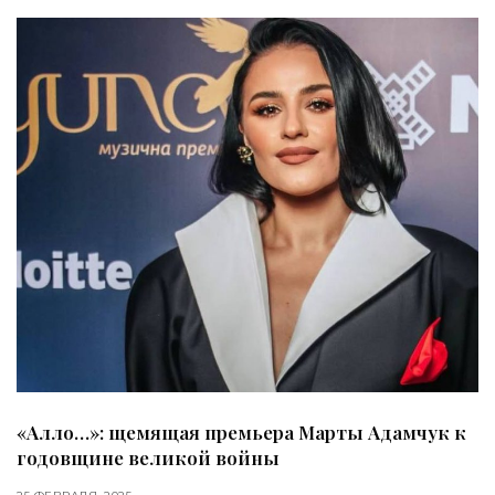
«Алло…»: щемящая премьера Марты Адамчук к
годовщине великой войны