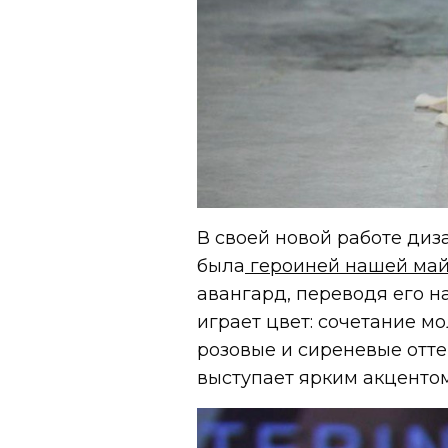
В своей новой работе диз
была
героиней нашей май
авангард, переводя его н
играет цвет: сочетание м
розовые и сиреневые отте
выступает ярким акценто