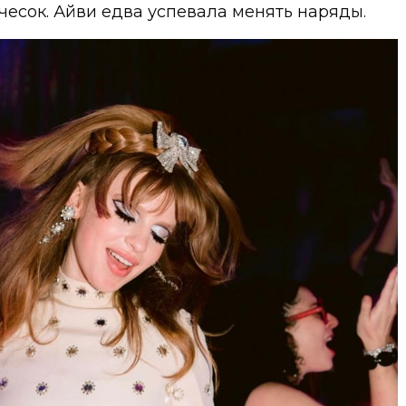
есок. Айви едва успевала менять наряды.